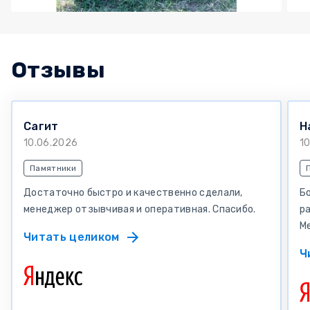
Отзывы
Сагит
Н
10.06.2026
1
Памятники
Достаточно быстро и качественно сделали,
Бо
менеджер отзывчивая и оперативная. Спасибо.
р
М
Читать целиком
Ч