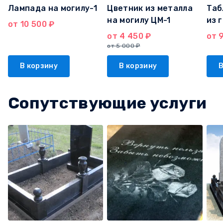
Лампада на могилу-1
Цветник из металла
Таб
на могилу ЦМ-1
из 
от 10 500 ₽
от 4 450 ₽
от 
от 5 000 ₽
В корзину
В корзину
В
Сопутствующие услуги