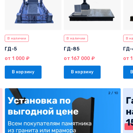
В наличии
В наличии
В н
ГД-5
ГД-85
ГД-
от 1 000 ₽
от 167 000 ₽
от 1
В корзину
В корзину
В
2
/
10