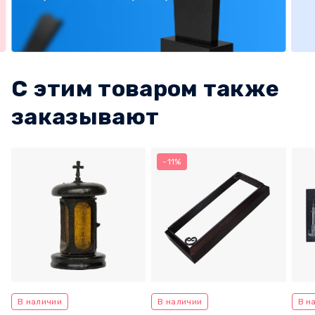
С этим товаром также
заказывают
-11%
В наличии
В наличии
В н