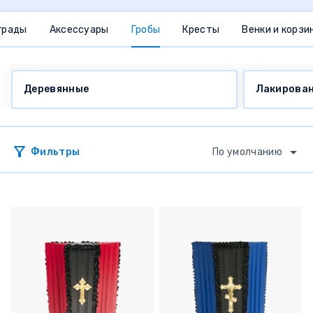
грады
Аксессуары
Гробы
Кресты
Венки и корзи
Деревянные
Лакирова
Фильтры
По умолчанию