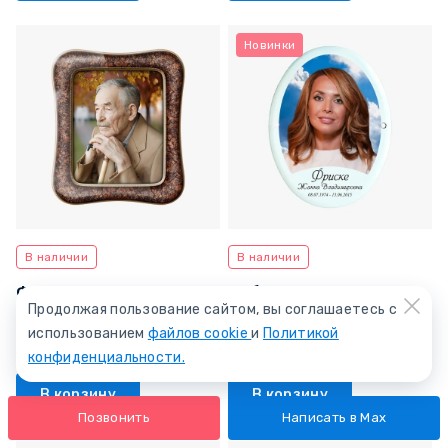
Новинки
В наличии
В наличии
Фото на стекле ФС-19
Табличка на могилу
Продолжая пользование сайтом, вы соглашаетесь с
мет керам Ц-13
от 31 600 ₽
использованием
файлов cookie
и
Политикой
от 2 600 ₽
конфиденциальности.
В корзину
В корзину
Позвонить
Написать в Max