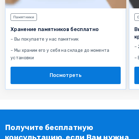
Памятники
Хранение памятников бесплатно
В
к
– Вы покупаете у нас памятник
– 
– Мы храним его у себя на складе до момента
установки
–
Посмотреть
Получите бесплатную
консультацию, если Вам нужна